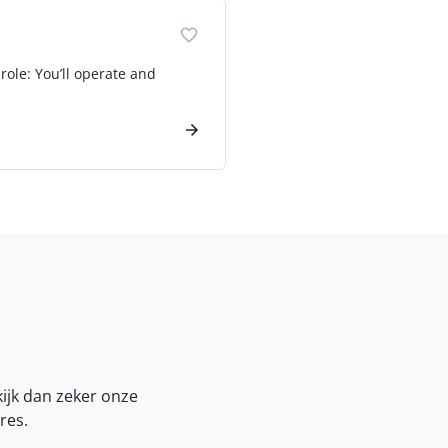
role: You’ll operate and
kijk dan zeker onze
res.