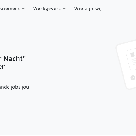
knemers
Werkgevers
Wie zijn wij
 Nacht
"
er
nde jobs jou