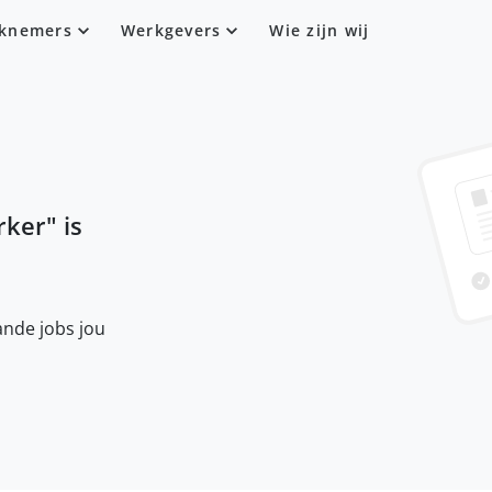
knemers
Werkgevers
Wie zijn wij
rker
" is
nde jobs jou