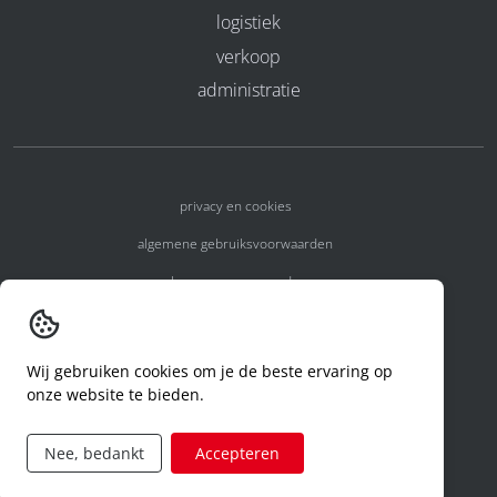
logistiek
verkoop
administratie
privacy en cookies
algemene gebruiksvoorwaarden
algemene voorwaarden
erkenningsnummers
melden van een incident
Wij gebruiken cookies om je de beste ervaring op
onze website te bieden.
code of conduct
aanvraag rechten ivm privacy
Nee, bedankt
Accepteren