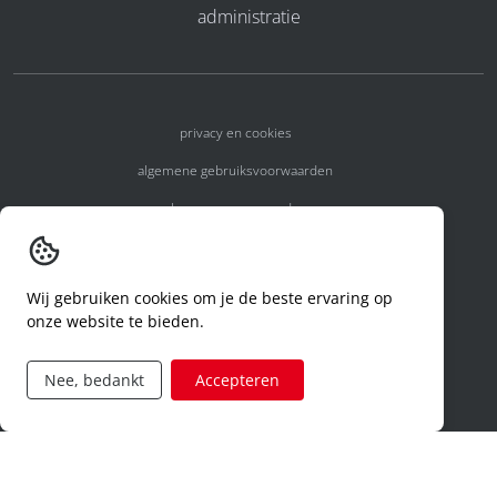
administratie
privacy en cookies
algemene gebruiksvoorwaarden
algemene voorwaarden
erkenningsnummers
melden van een incident
Wij gebruiken cookies om je de beste ervaring op
onze website te bieden.
code of conduct
aanvraag rechten ivm privacy
Nee, bedankt
Accepteren