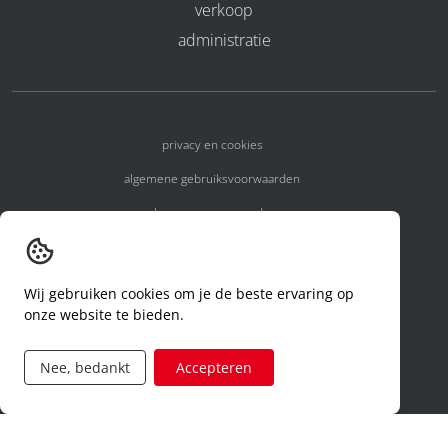
verkoop
administratie
privacy en cookies
algemene gebruiksvoorwaarden
algemene voorwaarden
erkenningsnummers
melden van een incident
Wij gebruiken cookies om je de beste ervaring op
onze website te bieden.
code of conduct
aanvraag rechten ivm privacy
Nee, bedankt
Accepteren