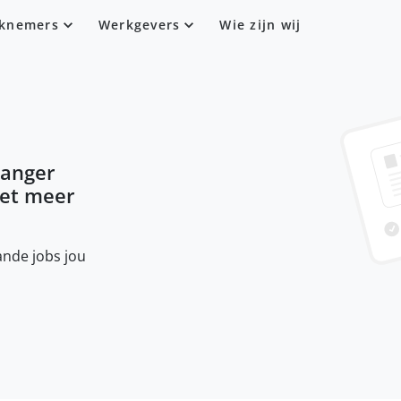
knemers
Werkgevers
Wie zijn wij
anger
iet meer
nde jobs jou