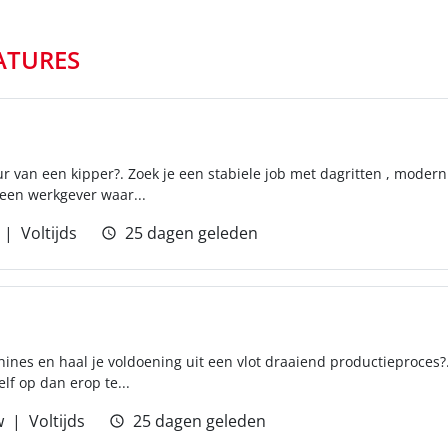
ATURES
tuur van een kipper?. Zoek je een stabiele job met dagritten , moder
 een werkgever waar...
Voltijds
25 dagen geleden
ines en haal je voldoening uit een vlot draaiend productieproces?
elf op dan erop te...
w
Voltijds
25 dagen geleden