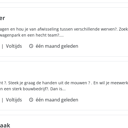
er
wagen en hou je van afwisseling tussen verschillende werven?. Zoek 
agenpark en een hecht team?....
Voltijds
één maand geleden
ht ?. Steek je graag de handen uit de mouwen ? . En wil je meewe
n een sterk bouwbedrijf?. Dan is...
Voltijds
één maand geleden
raak