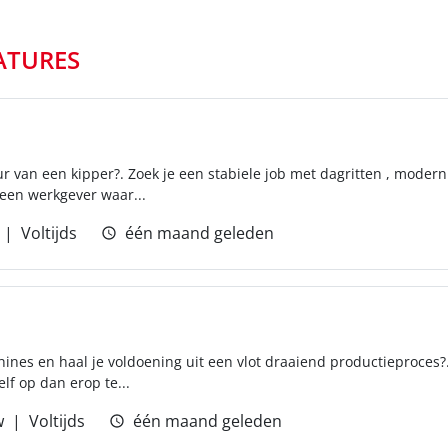
ATURES
tuur van een kipper?. Zoek je een stabiele job met dagritten , moder
 een werkgever waar...
Voltijds
één maand geleden
ines en haal je voldoening uit een vlot draaiend productieproces?
elf op dan erop te...
w
Voltijds
één maand geleden