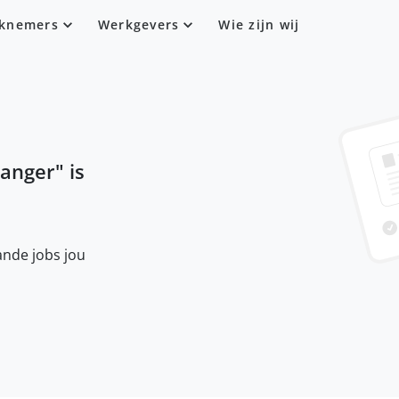
knemers
Werkgevers
Wie zijn wij
anger
" is
nde jobs jou