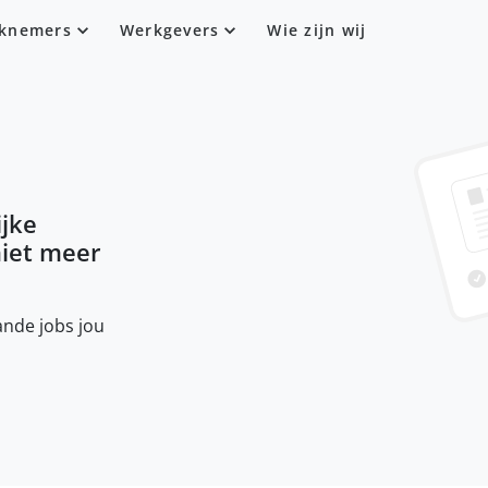
knemers
Werkgevers
Wie zijn wij
ijke
niet meer
nde jobs jou