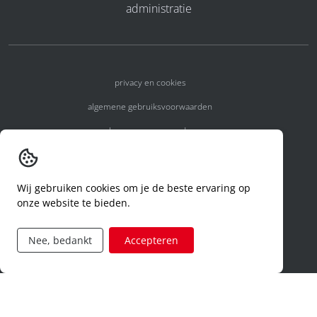
administratie
privacy en cookies
algemene gebruiksvoorwaarden
algemene voorwaarden
erkenningsnummers
melden van een incident
Wij gebruiken cookies om je de beste ervaring op
onze website te bieden.
code of conduct
aanvraag rechten ivm privacy
Nee, bedankt
Accepteren