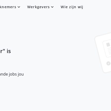
knemers
Werkgevers
Wie zijn wij
r
" is
nde jobs jou