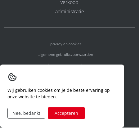
verkoop
administratie
privacy en cookies
algemene gebruiksvoorwaarden
algemene voorwaarden
erkenningsnummers
melden van een incident
Wij gebruiken cookies om je de beste ervaring op
onze website te bieden.
code of conduct
aanvraag rechten ivm privacy
Nee, bedankt
Accepteren