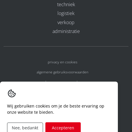
techniek
logistiek
verkoop
administratie
privacy en cookies
algemene gebruiksvoorwaarden
algemene voorwaarden
erkenningsnummers
melden van een incident
Wij gebruiken cookies om je de beste ervaring op
onze website te bieden.
code of conduct
aanvraag rechten ivm privacy
Nee, bedankt
Accepteren