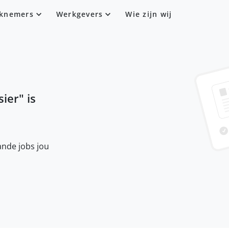
knemers
Werkgevers
Wie zijn wij
sier
" is
nde jobs jou