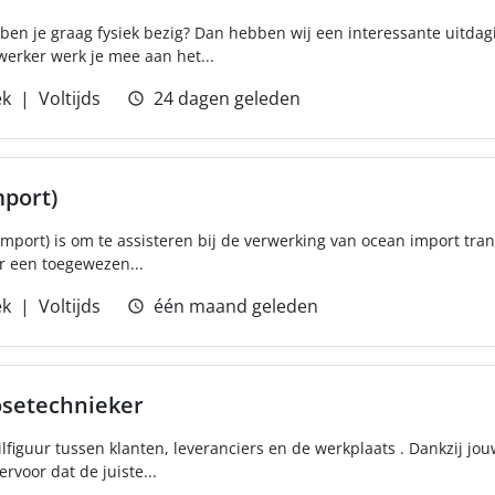
en ben je graag fysiek bezig? Dan hebben wij een interessante uitdag
erker werk je mee aan het...
ek
Voltijds
24 dagen geleden
mport)
mport) is om te assisteren bij de verwerking van ocean import transa
or een toegewezen...
ek
Voltijds
één maand geleden
osetechnieker
ilfiguur tussen klanten, leveranciers en de werkplaats . Dankzij jo
ervoor dat de juiste...