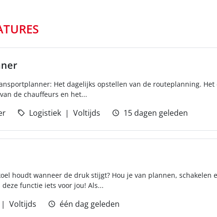
ATURES
nner
ransportplanner: Het dagelijks opstellen van de routeplanning. Het
an de chauffeurs en het...
er
Logistiek
Voltijds
15 dagen geleden
 koel houdt wanneer de druk stijgt? Hou je van plannen, schakele
ze functie iets voor jou! Als...
Voltijds
één dag geleden