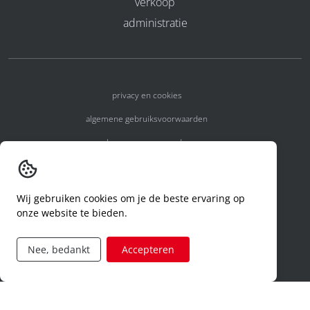
verkoop
administratie
privacy en cookies
algemene gebruiksvoorwaarden
algemene voorwaarden
erkenningsnummers
melden van een incident
Wij gebruiken cookies om je de beste ervaring op
onze website te bieden.
code of conduct
aanvraag rechten ivm privacy
Nee, bedankt
Accepteren