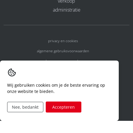
verkoop
administratie
privacy en cookies
algemene gebruiksvoorwaarden
algemene voorwaarden
erkenningsnummers
melden van een incident
Wij gebruiken cookies om je de beste ervaring op
onze website te bieden.
code of conduct
aanvraag rechten ivm privacy
Nee, bedankt
Accepteren