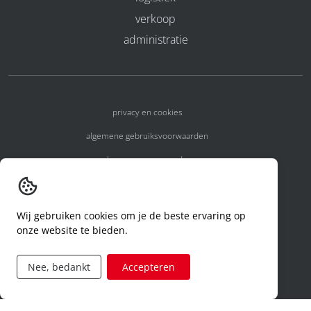
verkoop
administratie
privacy en cookies
algemene gebruiksvoorwaarden
algemene voorwaarden
erkenningsnummers
melden van een incident
Wij gebruiken cookies om je de beste ervaring op
onze website te bieden.
code of conduct
aanvraag rechten ivm privacy
Nee, bedankt
Accepteren