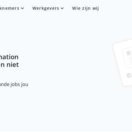
knemers
Werkgevers
Wie zijn wij
ation
en niet
nde jobs jou