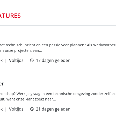
ATURES
 met technisch inzicht en een passie voor plannen? Als Werkvoorbere
an onze projecten, van...
ek
Voltijds
17 dagen geleden
er
edschap? Werk je graag in een technische omgeving zonder zelf ech
t, want onze klant zoekt naar...
ek
Voltijds
21 dagen geleden