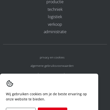
productie
techniek
logistiek
verkoop
administratie
privacy en cookies
algemene gebruiksvoorwaarden
algemene voorwaarden
erkenningsnummers
melden van een incident
Wij gebruiken cookies om je de beste ervaring op
onze website te bieden.
code of conduct
aanvraag rechten ivm privacy