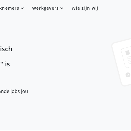
knemers
Werkgevers
Wie zijn wij
isch
s
" is
nde jobs jou