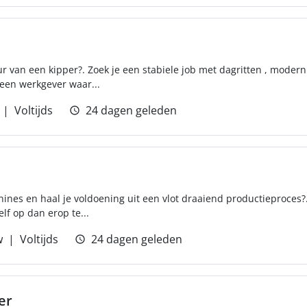
tuur van een kipper?. Zoek je een stabiele job met dagritten , moder
 een werkgever waar...
Voltijds
24 dagen geleden
ines en haal je voldoening uit een vlot draaiend productieproces?
elf op dan erop te...
w
Voltijds
24 dagen geleden
er