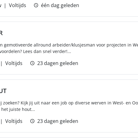
w
Voltijds
één dag geleden
R
en gemotiveerde allround arbeider/klusjesman voor projecten in W
oordelen? Lees dan snel verder!...
Voltijds
23 dagen geleden
UT
ij zoeken? Kijk jij uit naar een job op diverse werven in West- en O
t het juiste hout...
Voltijds
23 dagen geleden