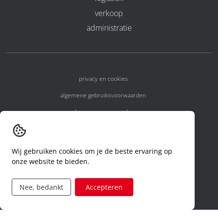
verkoop
administratie
privacy en cookies
algemene gebruiksvoorwaarden
algemene voorwaarden
erkenningsnummers
melden van een incident
Wij gebruiken cookies om je de beste ervaring op
onze website te bieden.
code of conduct
aanvraag rechten ivm privacy
Nee, bedankt
Accepteren