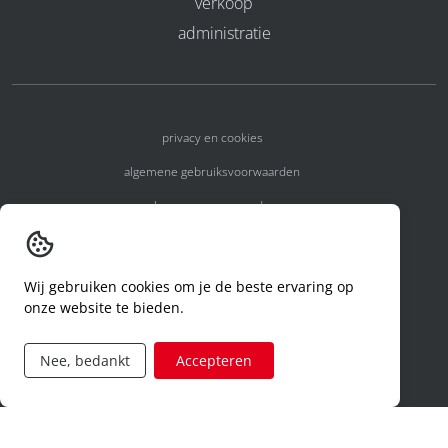
verkoop
administratie
privacy en cookies
algemene gebruiksvoorwaarden
algemene voorwaarden
erkenningsnummers
melden van een incident
Wij gebruiken cookies om je de beste ervaring op
onze website te bieden.
code of conduct
aanvraag rechten ivm privacy
Nee, bedankt
Accepteren