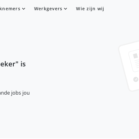
knemers
Werkgevers
Wie zijn wij
eker
" is
nde jobs jou