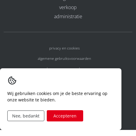
verkoop
administratie
privacy en cookies
algemene gebruiksvoorwaarden
algemene voorwaarden
erkenningsnummers
melden van een incident
Wij gebruiken cookies om je de beste ervaring op
onze website te bieden.
code of conduct
aanvraag rechten ivm privacy
Nee, bedankt
Accepteren