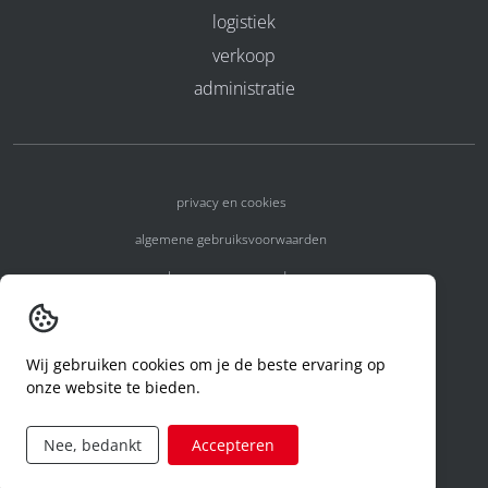
logistiek
verkoop
administratie
privacy en cookies
algemene gebruiksvoorwaarden
algemene voorwaarden
erkenningsnummers
melden van een incident
Wij gebruiken cookies om je de beste ervaring op
onze website te bieden.
code of conduct
aanvraag rechten ivm privacy
Nee, bedankt
Accepteren