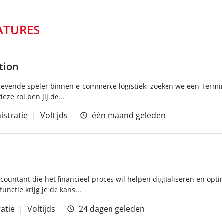
ATURES
tion
gevende speler binnen e-commerce logistiek, zoeken we een Term
eze rol ben jij de...
istratie
Voltijds
één maand geleden
countant die het financieel proces wil helpen digitaliseren en opti
unctie krijg je de kans...
atie
Voltijds
24 dagen geleden