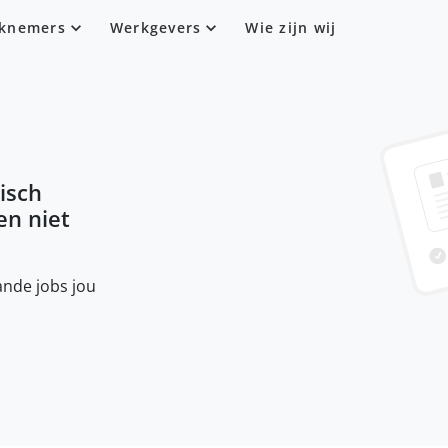
knemers
Werkgevers
Wie zijn wij
isch
sen niet
nde jobs jou