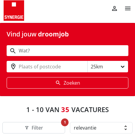
Vind jouw
droomjob
Plaats of postcode
25km
Zoeken
1
-
10
VAN
35
VACATURES
1
Filter