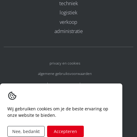
techniek
logistiek
verkoop
administratie
privacy en cookies
algemene gebruiksvoorwaarden
algemene voorwaarden
erkenningsnummers
melden van een incident
Wij gebruiken cookies om je de beste ervaring op
onze website te bieden.
code of conduct
aanvraag rechten ivm privacy
Nee, bedankt
Accepteren