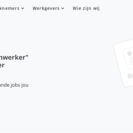
knemers
Werkgevers
Wie zijn wij
jnwerker
"
er
nde jobs jou