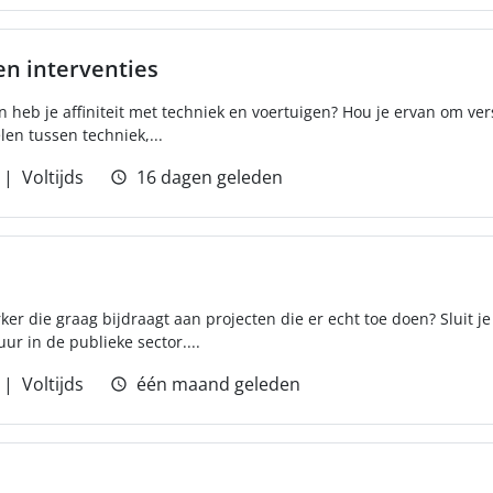
en interventies
en heb je affiniteit met techniek en voertuigen? Hou je ervan om ve
len tussen techniek,...
Voltijds
16 dagen geleden
ker die graag bijdraagt aan projecten die er echt toe doen? Sluit j
r in de publieke sector....
Voltijds
één maand geleden