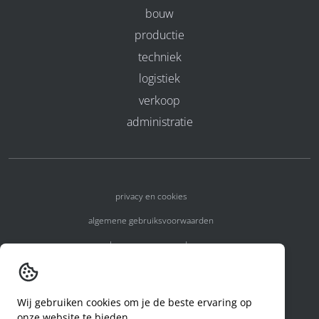
bouw
productie
techniek
logistiek
verkoop
administratie
privacy en cookies
algemene gebruiksvoorwaarden
algemene voorwaarden
erkenningsnummers
melden van een incident
Wij gebruiken cookies om je de beste ervaring op
onze website te bieden.
code of conduct