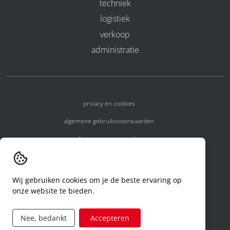
techniek
logistiek
verkoop
administratie
privacy en cookies
algemene gebruiksvoorwaarden
algemene voorwaarden
erkenningsnummers
melden van een incident
Wij gebruiken cookies om je de beste ervaring op
onze website te bieden.
code of conduct
aanvraag rechten ivm privacy
Nee, bedankt
Accepteren