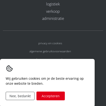
logistiek
verkoop
administratie
privacy en cookies
algemene gebruiksvoorwaarden
algemene voorwaarden
erkenningsnummers
melden van een incident
Wij gebruiken cookies om je de beste ervaring op
onze website te bieden.
code of conduct
aanvraag rechten ivm privacy
Nee, bedankt
Accepteren