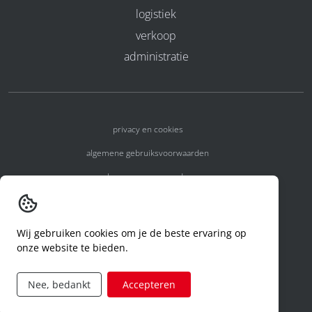
logistiek
verkoop
administratie
privacy en cookies
algemene gebruiksvoorwaarden
algemene voorwaarden
erkenningsnummers
melden van een incident
Wij gebruiken cookies om je de beste ervaring op
onze website te bieden.
code of conduct
aanvraag rechten ivm privacy
Nee, bedankt
Accepteren