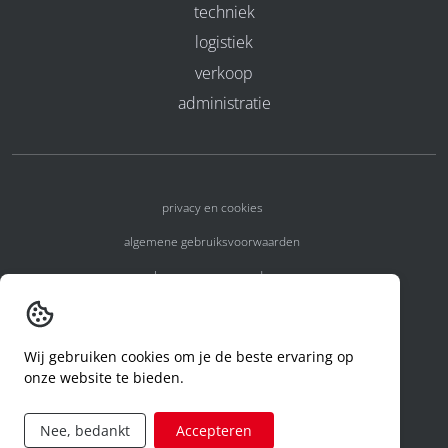
techniek
logistiek
verkoop
administratie
privacy en cookies
algemene gebruiksvoorwaarden
algemene voorwaarden
erkenningsnummers
melden van een incident
Wij gebruiken cookies om je de beste ervaring op
onze website te bieden.
code of conduct
aanvraag rechten ivm privacy
Nee, bedankt
Accepteren