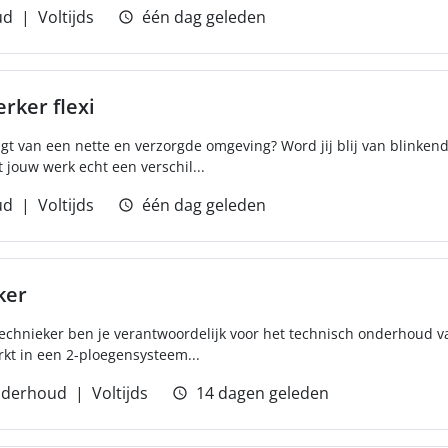
ud
Voltijds
één dag geleden
ker flexi
jgt van een nette en verzorgde omgeving? Word jij blij van blinken
 jouw werk echt een verschil...
ud
Voltijds
één dag geleden
ker
echnieker ben je verantwoordelijk voor het technisch onderhoud va
rkt in een 2-ploegensysteem...
derhoud
Voltijds
14 dagen geleden