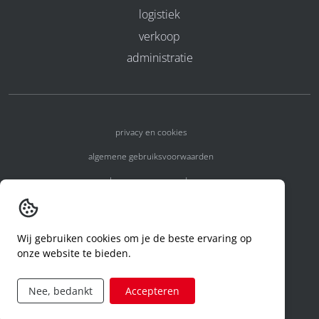
logistiek
verkoop
administratie
privacy en cookies
algemene gebruiksvoorwaarden
algemene voorwaarden
erkenningsnummers
melden van een incident
Wij gebruiken cookies om je de beste ervaring op
onze website te bieden.
code of conduct
aanvraag rechten ivm privacy
Nee, bedankt
Accepteren