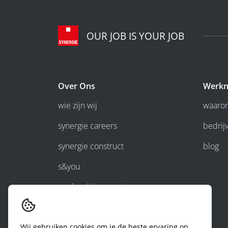
OUR JOB IS YOUR JOB
Over Ons
Werkn
wie zijn wij
waarom
synergie careers
bedrijv
synergie construct
blog
s&you
werken bij synergie
Wij gebruiken cookies om je de beste ervaring op