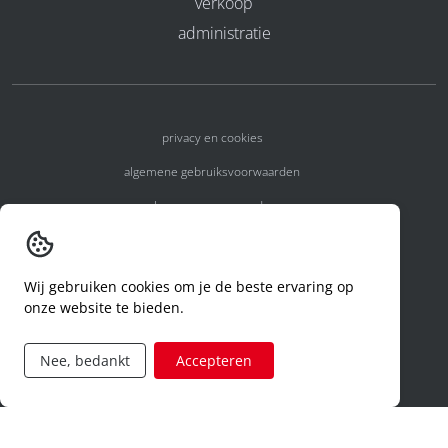
verkoop
administratie
privacy en cookies
algemene gebruiksvoorwaarden
algemene voorwaarden
erkenningsnummers
melden van een incident
Wij gebruiken cookies om je de beste ervaring op
onze website te bieden.
code of conduct
aanvraag rechten ivm privacy
Nee, bedankt
Accepteren