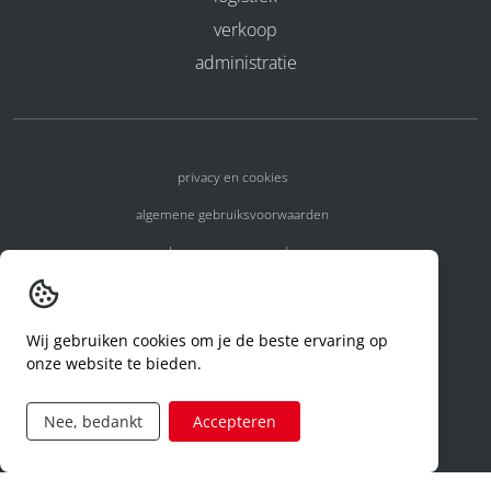
verkoop
administratie
privacy en cookies
algemene gebruiksvoorwaarden
algemene voorwaarden
erkenningsnummers
melden van een incident
Wij gebruiken cookies om je de beste ervaring op
onze website te bieden.
code of conduct
aanvraag rechten ivm privacy
Nee, bedankt
Accepteren