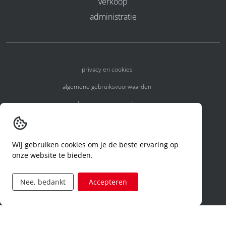
verkoop
administratie
privacy en cookies
algemene gebruiksvoorwaarden
algemene voorwaarden
erkenningsnummers
melden van een incident
Wij gebruiken cookies om je de beste ervaring op
onze website te bieden.
code of conduct
aanvraag rechten ivm privacy
Nee, bedankt
Accepteren