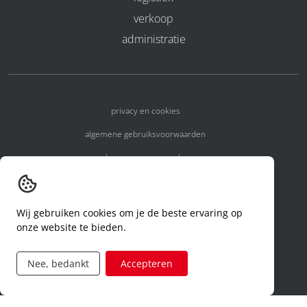
verkoop
administratie
privacy en cookies
algemene gebruiksvoorwaarden
algemene voorwaarden
erkenningsnummers
melden van een incident
Wij gebruiken cookies om je de beste ervaring op
onze website te bieden.
code of conduct
aanvraag rechten ivm privacy
Nee, bedankt
Accepteren