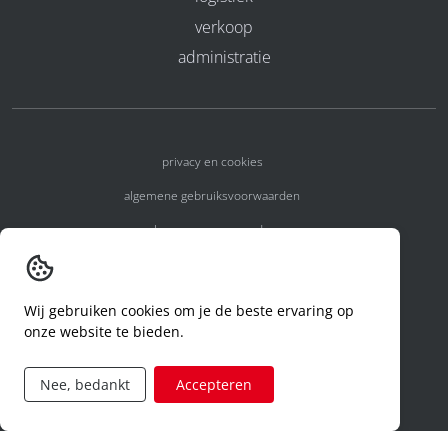
verkoop
administratie
privacy en cookies
algemene gebruiksvoorwaarden
algemene voorwaarden
erkenningsnummers
melden van een incident
Wij gebruiken cookies om je de beste ervaring op
onze website te bieden.
code of conduct
aanvraag rechten ivm privacy
Nee, bedankt
Accepteren