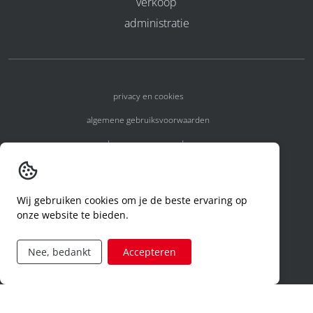
verkoop
administratie
privacy en cookies
algemene gebruiksvoorwaarden
algemene voorwaarden
erkenningsnummers
melden van een incident
Wij gebruiken cookies om je de beste ervaring op
onze website te bieden.
code of conduct
aanvraag rechten ivm privacy
Nee, bedankt
Accepteren