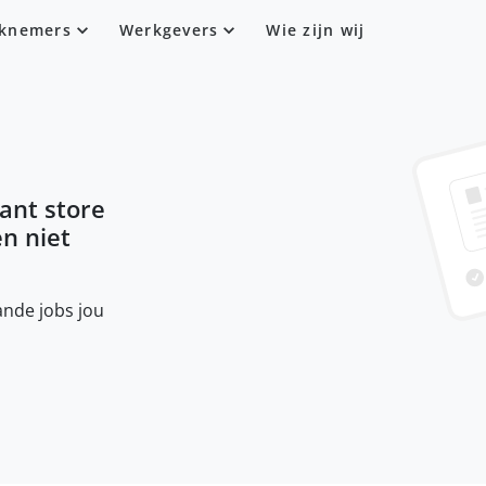
knemers
Werkgevers
Wie zijn wij
tant store
en niet
nde jobs jou