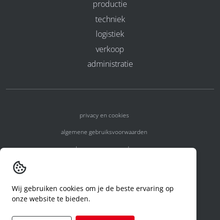
productie
techniek
logistiek
verkoop
administratie
privacy en cookies
algemene gebruiksvoorwaarden
algemene voorwaarden
erkenningsnummers
melden van een incident
Wij gebruiken cookies om je de beste ervaring op
onze website te bieden.
code of conduct
aanvraag rechten ivm privacy