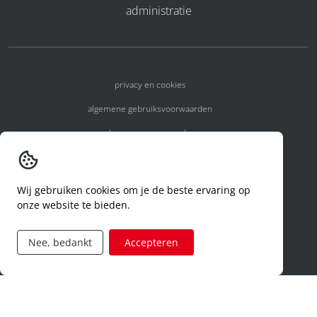
administratie
privacy en cookies
algemene gebruiksvoorwaarden
algemene voorwaarden
erkenningsnummers
melden van een incident
Wij gebruiken cookies om je de beste ervaring op
onze website te bieden.
code of conduct
aanvraag rechten ivm privacy
Nee, bedankt
Accepteren