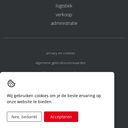
logistiek
verkoop
administratie
privacy en cookies
algemene gebruiksvoorwaarden
algemene voorwaarden
erkenningsnummers
melden van een incident
Wij gebruiken cookies om je de beste ervaring op
onze website te bieden.
code of conduct
aanvraag rechten ivm privacy
Nee, bedankt
Accepteren