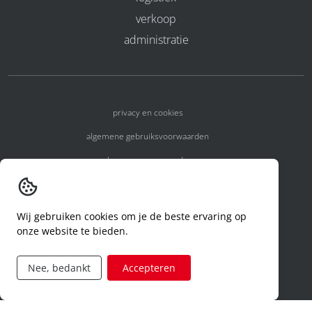
verkoop
administratie
privacy en cookies
algemene gebruiksvoorwaarden
algemene voorwaarden
erkenningsnummers
melden van een incident
Wij gebruiken cookies om je de beste ervaring op
onze website te bieden.
code of conduct
aanvraag rechten ivm privacy
Nee, bedankt
Accepteren