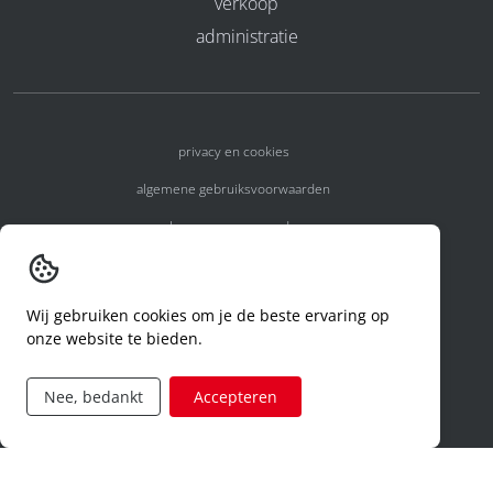
verkoop
administratie
privacy en cookies
algemene gebruiksvoorwaarden
algemene voorwaarden
erkenningsnummers
melden van een incident
Wij gebruiken cookies om je de beste ervaring op
onze website te bieden.
code of conduct
aanvraag rechten ivm privacy
Nee, bedankt
Accepteren