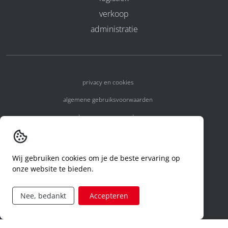
verkoop
administratie
privacy en cookies
algemene gebruiksvoorwaarden
algemene voorwaarden
erkenningsnummers
melden van een incident
Wij gebruiken cookies om je de beste ervaring op
onze website te bieden.
code of conduct
aanvraag rechten ivm privacy
Nee, bedankt
Accepteren